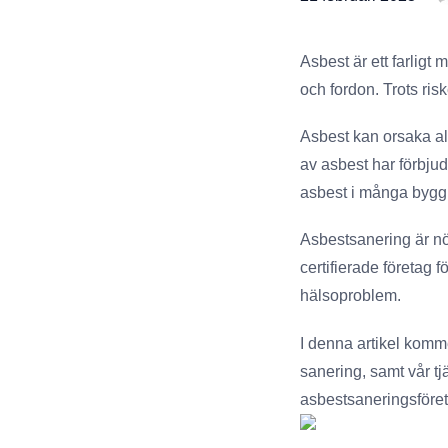
Asbest är ett farligt
och fordon. Trots ris
Asbest kan orsaka al
av asbest har förbjud
asbest i många bygg
Asbestsanering
är nö
certifierade företag 
hälsoproblem.
I denna artikel komme
sanering, samt vår tj
asbestsaneringsföreta