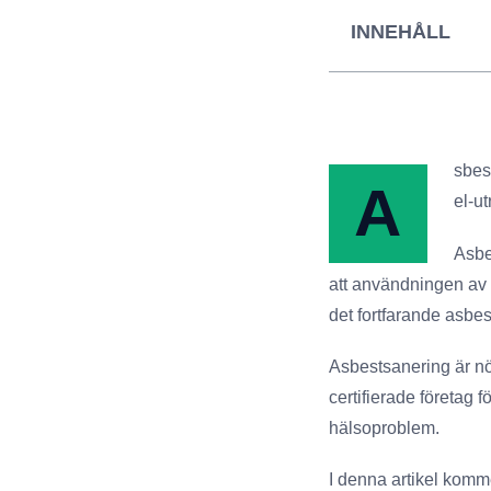
INNEHÅLL
sbest
A
el-ut
Asbe
att användningen av 
det fortfarande asbe
Asbestsanering är nöd
certifierade företag 
hälsoproblem.
I denna artikel komme