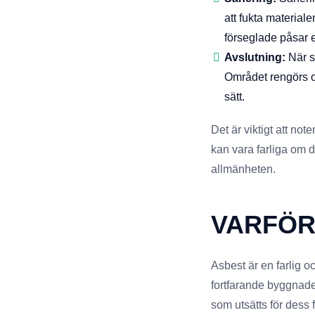
att fukta material
förseglade påsar e
Avslutning:
När sa
Området rengörs o
sätt.
Det är viktigt att no
kan vara farliga om d
allmänheten.
VARFÖR
Asbest är en farlig o
fortfarande byggnade
som utsätts för dess f