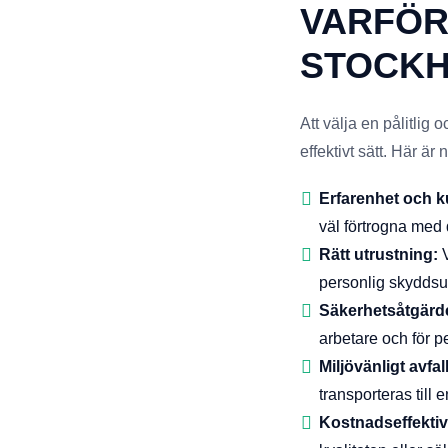
VARFÖR
STOCK
Att välja en pålitlig
effektivt sätt. Här är
Erfarenhet och 
väl förtrogna med
Rätt utrustning:
V
personlig skyddsu
Säkerhetsåtgärd
arbetare och för p
Miljövänligt avfa
transporteras till
Kostnadseffektiv