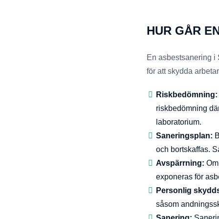
HUR GÅR EN
En asbestsanering i S
för att skydda arbet
Riskbedömning
riskbedömning där
laboratorium.
Saneringsplan:
B
och bortskaffas. 
Avspärrning:
Omr
exponeras för asb
Personlig skydds
såsom andningssk
Sanering:
Sanerin