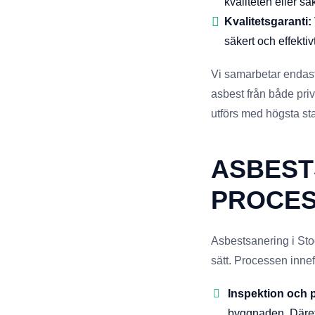
kvaliteten eller s
Kvalitetsgaranti:
säkert och effektivt
Vi samarbetar endast
asbest från både priv
utförs med högsta sta
ASBEST
PROCE
Asbestsanering i Stock
sätt. Processen innef
Inspektion och 
byggnaden. Däreft