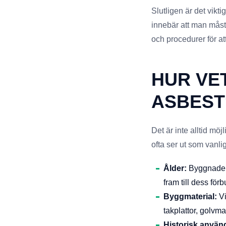
Slutligen är det vikti
innebär att man måste
och procedurer för at
HUR VE
ASBEST
Det är inte alltid möj
ofta ser ut som vanl
Ålder:
Byggnader 
fram till dess förb
Byggmaterial:
Vi
takplattor, golvma
Historisk använ