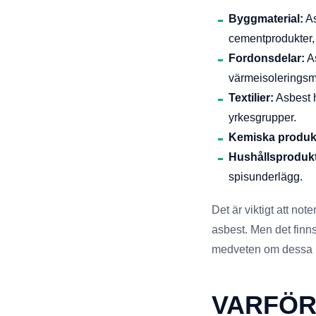
Byggmaterial:
As
cementprodukter, 
Fordonsdelar:
As
värmeisoleringsma
Textilier:
Asbest h
yrkesgrupper.
Kemiska produk
Hushållsprodukt
spisunderlägg.
Det är viktigt att no
asbest. Men det finns
medveten om dessa ri
VARFÖR