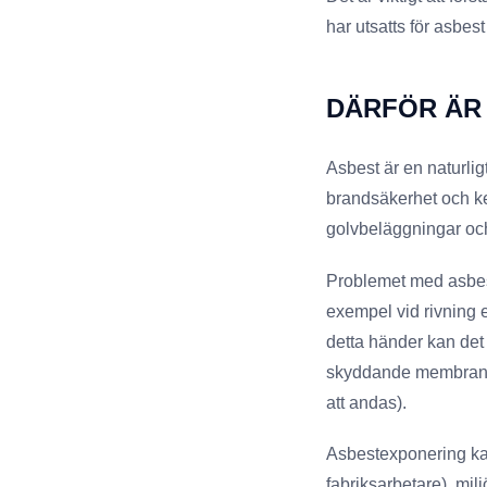
har utsatts för asbes
DÄRFÖR ÄR 
Asbest är en naturli
brandsäkerhet och ke
golvbeläggningar och
Problemet med asbest 
exempel vid rivning e
detta händer kan det
skyddande membranet
att andas).
Asbestexponering kan
fabriksarbetare), mi