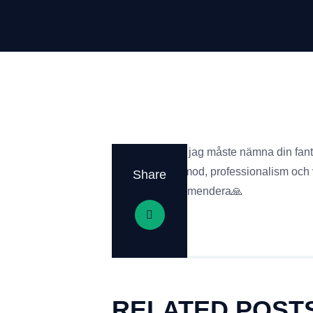
Kära Christian, jag måste nämna din fant
Du visade tålamod, professionalism och v
Share
varmt att rekommendera🙏
RELATED POST