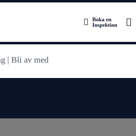
HEM
TJÄNSTER
Boka en
Inspektion
WEBBSHOP
TIPS & RÅD
OM OSS
SKADEDJUR JOUR
KONTAKT