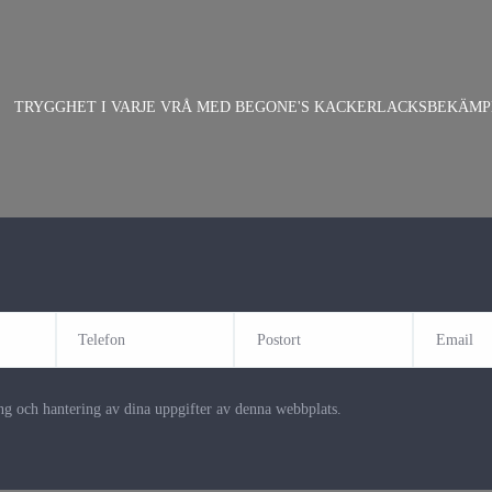
TRYGGHET I VARJE VRÅ MED BEGONE'S KACKERLACKSBEKÄMP
g och hantering av dina uppgifter av denna webbplats.