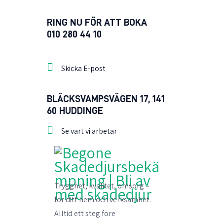
RING NU FÖR ATT BOKA
010 280 44 10
Skicka E-post
BLÄCKSVAMPSVÄGEN 17, 141
60 HUDDINGE
Se vart vi arbetar
Trygghet, kvalitet, omsorg –
för ditt hem och verksamhet.
Alltid ett steg före