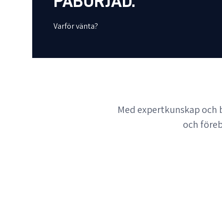
PÅBÖRJAD.
Varför vänta?
Med expertkunskap och bep
och föreb