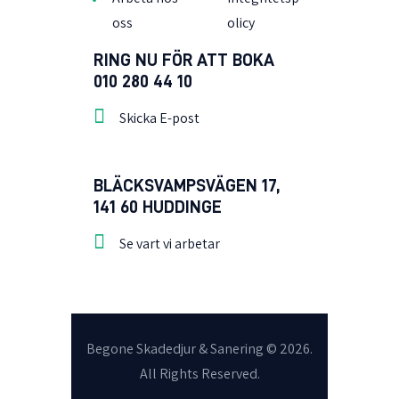
oss
olicy
RING NU FÖR ATT BOKA
010 280 44 10
Skicka E-post
BLÄCKSVAMPSVÄGEN 17,
141 60 HUDDINGE
Se vart vi arbetar
Begone Skadedjur & Sanering
© 2026.
All Rights Reserved.