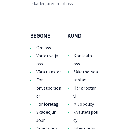
skadedjuren med oss.
BEGONE
KUND
Om oss
Varför välja
Kontakta
oss
oss
Våra tjänster
Säkerhetsda
För
tablad
privatperson
Här arbetar
er
vi
För företag
Miljöpolicy
Skadedjur
Kvalitetspoli
Jour
cy
Arbeta hos
Integritetsp