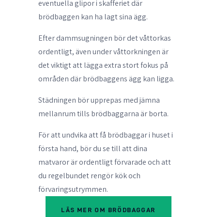
eventuella glipor i skafferiet där
brödbaggen kan ha lagt sina ägg.
Efter dammsugningen bör det våttorkas
ordentligt, även under våttorkningen är
det viktigt att lägga extra stort fokus på
områden där brödbaggens ägg kan ligga.
Städningen bör upprepas med jämna
mellanrum tills brödbaggarna är borta.
För att undvika att få brödbaggar i huset i
första hand, bör du se till att dina
matvaror är ordentligt förvarade och att
du regelbundet rengör kök och
förvaringsutrymmen.
LÄS MER OM BRÖDBAGGAR