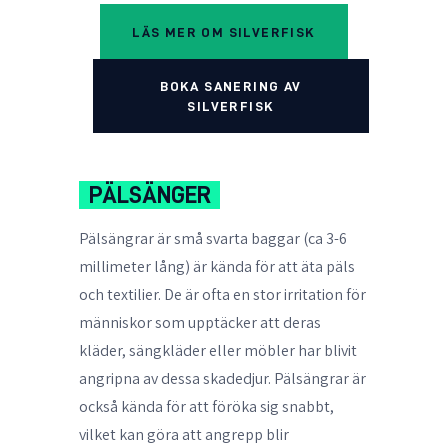
LÄS MER OM SILVERFISK
BOKA SANERING AV
SILVERFISK
PÄLSÄNGER
Pälsängrar är små svarta baggar (ca 3-6
millimeter lång) är kända för att äta päls
och textilier. De är ofta en stor irritation för
människor som upptäcker att deras
kläder, sängkläder eller möbler har blivit
angripna av dessa skadedjur. Pälsängrar är
också kända för att föröka sig snabbt,
vilket kan göra att angrepp blir