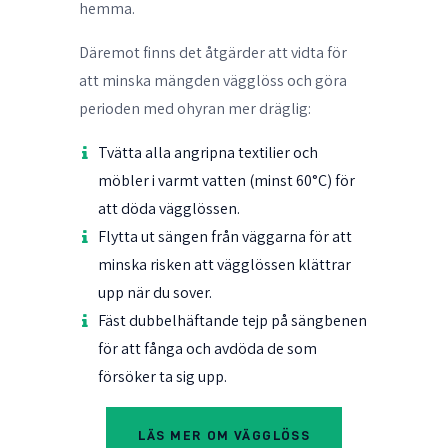
hemma.
Däremot finns det åtgärder att vidta för
att minska mängden vägglöss och göra
perioden med ohyran mer dräglig:
Tvätta alla angripna textilier och
möbler i varmt vatten (minst 60°C) för
att döda vägglössen.
Flytta ut sängen från väggarna för att
minska risken att vägglössen klättrar
upp när du sover.
Fäst dubbelhäftande tejp på sängbenen
för att fånga och avdöda de som
försöker ta sig upp.
LÄS MER OM VÄGGLÖSS