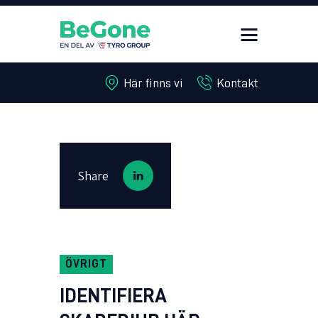
Här finns vi
Kontakt
HEM
TJÄNSTER
WEBBSHOP
TIPS & RÅD
Share
OM OSS
SKADEDJUR JOUR
KONTAKT
ÖVRIGT
IDENTIFIERA