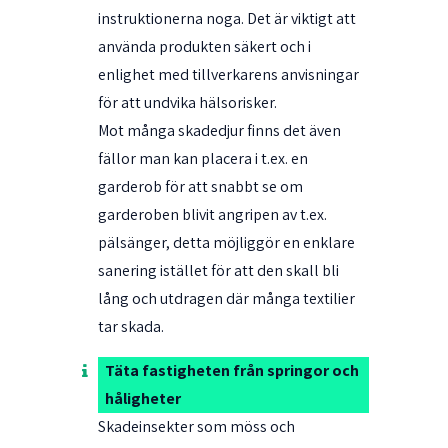
instruktionerna noga. Det är viktigt att
använda produkten säkert och i
enlighet med tillverkarens anvisningar
för att undvika hälsorisker.
Mot många skadedjur finns det även
fällor man kan placera i t.ex. en
garderob för att snabbt se om
garderoben blivit angripen av t.ex.
pälsänger, detta möjliggör en enklare
sanering istället för att den skall bli
lång och utdragen där många textilier
tar skada.
Täta fastigheten från springor och
håligheter
Skadeinsekter som möss och