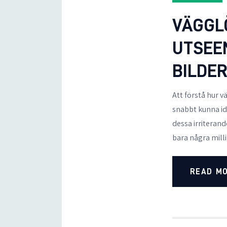
VÄGGL
UTSEE
BILDE
Att förstå hur v
snabbt kunna i
dessa irriteran
bara några mil
READ M