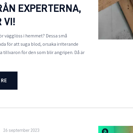
FRÅN EXPERTERNA,
 VI!
för vägglöss i hemmet? Dessa små
da för att suga blod, orsaka irriterande
a tillvaron för den som blir angripen. Då är
ORE
26 september 2023