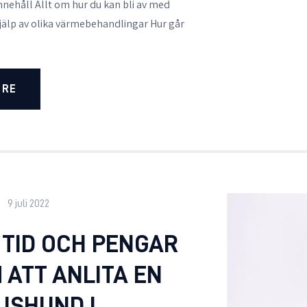
nnehåll Allt om hur du kan bli av med
älp av olika värmebehandlingar Hur går
ORE
9 juli 2022
 TID OCH PENGAR
 ATT ANLITA EN
USHUND I