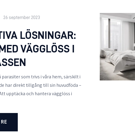
26 september 2023
TIVA LÖSNINGAR:
 MED VÄGGLÖSS I
ASSEN
parasiter som trivs i våra hem, särskilt i
e har direkt tillgång till sin huvudföda –
tt upptäcka och hantera vägglöss i
…
ORE