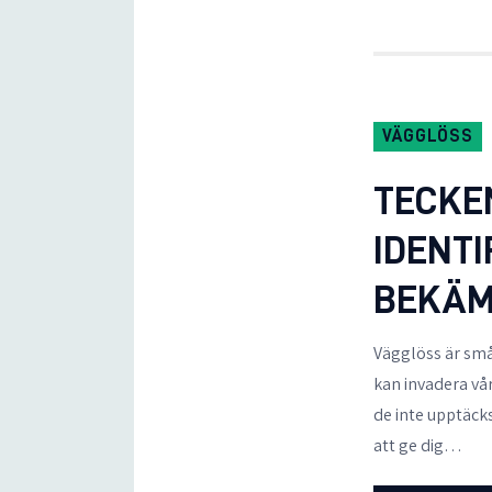
VÄGGLÖSS
TECKE
IDENTI
BEKÄM
Vägglöss är små
kan invadera v
de inte upptäck
att ge dig…