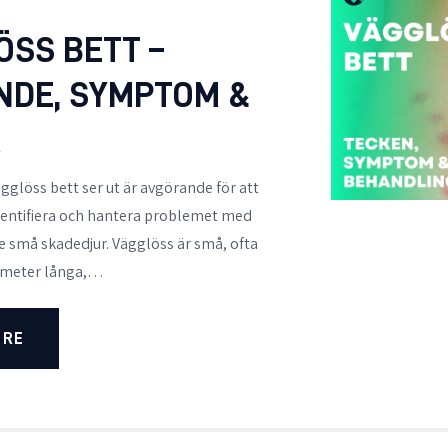
ÖSS BETT –
NDE, SYMPTOM &
R
ägglöss bett ser ut är avgörande för att
dentifiera och hantera problemet med
de små skadedjur. Vägglöss är små, ofta
limeter långa,…
ORE