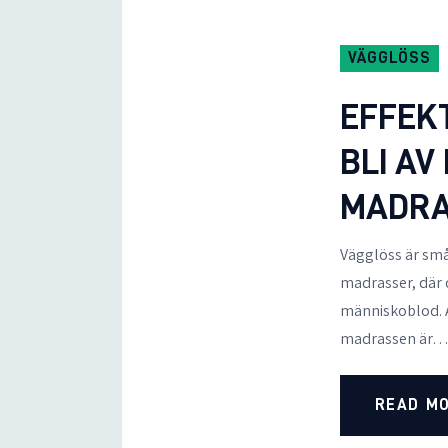
VÄGGLÖSS
EFFEK
BLI AV
MADR
Vägglöss är små 
madrasser, där d
människoblod. A
madrassen är
READ M