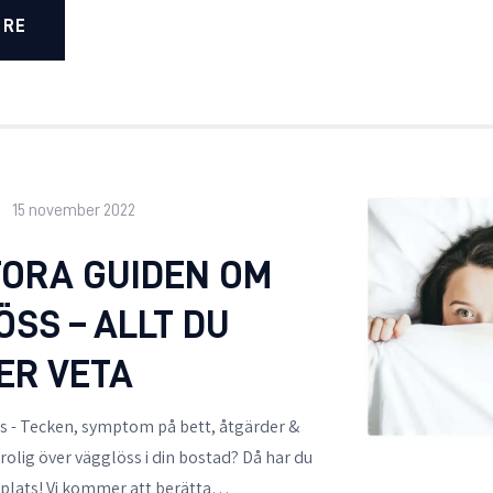
ORE
15 november 2022
TORA GUIDEN OM
SS – ALLT DU
ER VETA
s - Tecken, symptom på bett, åtgärder &
rolig över vägglöss i din bostad? Då har du
t plats! Vi kommer att berätta…