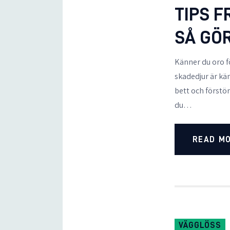
TIPS 
SÅ GÖR
Känner du oro 
skadedjur är kän
bett och förstör
du…
READ M
VÄGGLÖSS