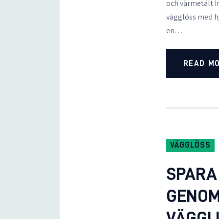
och värmetält I
vägglöss med hj
en…
READ M
VÄGGLÖSS
SPARA
GENOM
VÄGGL