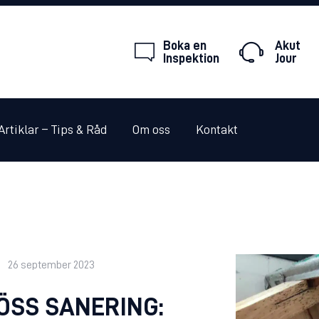
HEM
Boka en
Akut
TJÄNSTER
Inspektion
Jour
WEBBSHOP
TIPS & RÅD
Artiklar – Tips & Råd
Om oss
Kontakt
OM OSS
SKADEDJUR JOUR
KONTAKT
26 september 2023
ÖSS SANERING: