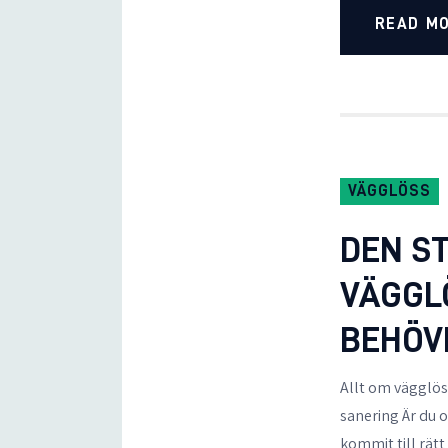
READ M
VÄGGLÖSS
DEN S
VÄGGLÖ
BEHÖV
Allt om vägglös
sanering Är du o
kommit till rät