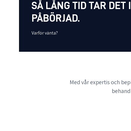
SÅ LÅNG TID TAR DET
PÅBÖRJAD.
Varför vänta?
Med vår expertis och bep
behandla