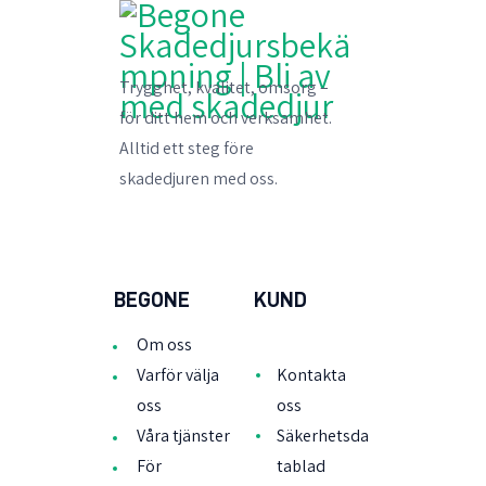
Trygghet, kvalitet, omsorg –
för ditt hem och verksamhet.
Alltid ett steg före
skadedjuren med oss.
BEGONE
KUND
Om oss
Varför välja
Kontakta
oss
oss
Våra tjänster
Säkerhetsda
För
tablad