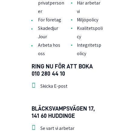
privatperson
Här arbetar
er
vi
För företag
Miljöpolicy
Skadedjur
Kvalitetspoli
Jour
cy
Arbeta hos
Integritetsp
oss
olicy
RING NU FÖR ATT BOKA
010 280 44 10
Skicka E-post
BLÄCKSVAMPSVÄGEN 17,
141 60 HUDDINGE
Se vart vi arbetar