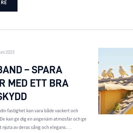
ORE
juni 2023
BAND – SPARA
R MED ETT BRA
SKYDD
 din fastighet kan vara både vackert och
 De kan ge dig en angenäm atmosfär och ge
tt njuta av deras sång och elegans.…