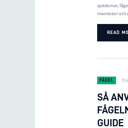
sjukdomar, fåge
människor och 
READ M
FÅGEL
13 
SÅ AN
FÅGEL
GUIDE