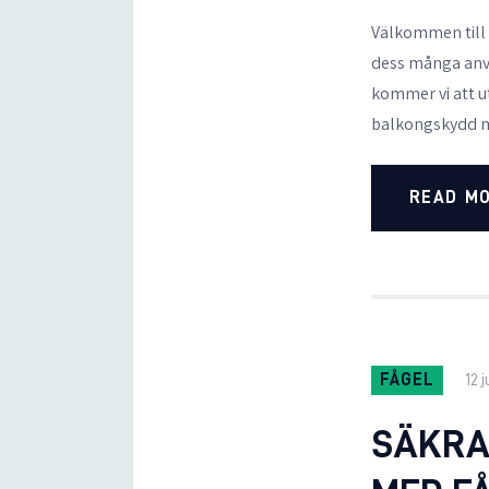
Välkommen till
dess många anv
kommer vi att u
balkongskydd m
READ M
FÅGEL
12 
SÄKRA