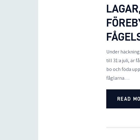
LAGAR
FÖREB
FÅGEL
Under häcknings
till 31:a juli, 
bo och föda upp
fåglarna…
READ M