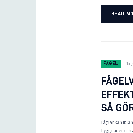
READ M
FÅGEL
14 
FÅGELV
EFFEKT
SÅ GÖ
Fåglar kan ibla
byggnader och ä