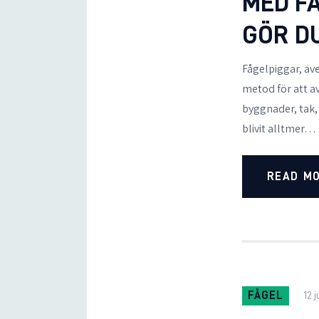
MED FÅ
GÖR D
Fågelpiggar, äve
metod för att av
byggnader, tak, 
blivit alltmer…
READ M
FÅGEL
12 