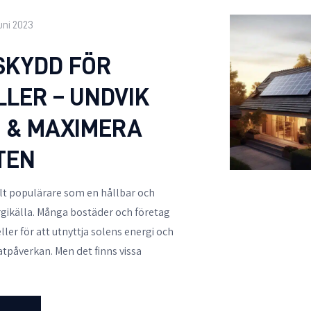
juni 2023
SKYDD FÖR
LLER – UNDVIK
 & MAXIMERA
TEN
allt populärare som en hållbar och
rgikälla. Många bostäder och företag
eller för att utnyttja solens energi och
atpåverkan. Men det finns vissa