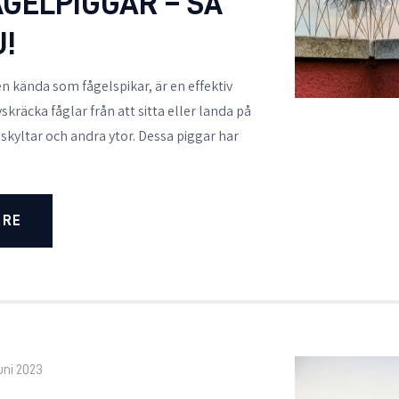
GELPIGGAR – SÅ
U!
n kända som fågelspikar, är en effektiv
skräcka fåglar från att sitta eller landa på
skyltar och andra ytor. Dessa piggar har
ORE
juni 2023