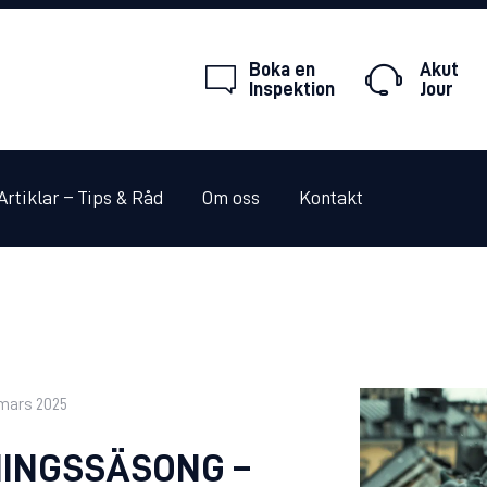
HEM
Boka en
Akut
TJÄNSTER
Inspektion
Jour
WEBBSHOP
TIPS & RÅD
Artiklar – Tips & Råd
Om oss
Kontakt
OM OSS
SKADEDJUR JOUR
KONTAKT
mars 2025
INGSSÄSONG –