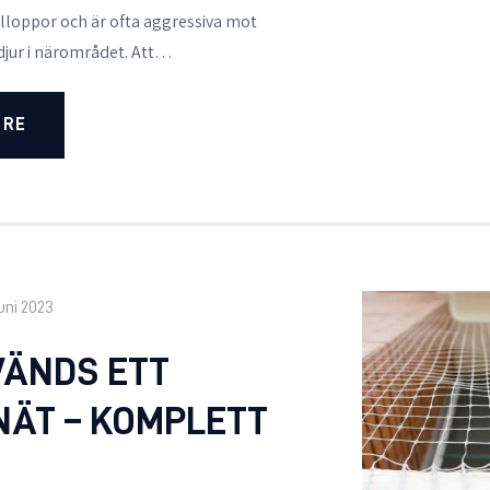
lloppor och är ofta aggressiva mot
djur i närområdet. Att…
ORE
juni 2023
VÄNDS ETT
NÄT – KOMPLETT