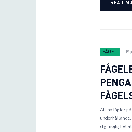
READ M
FÅGEL
19 
FÅGEL
PENGA
FÅGEL
Att ha fåglar på
underhållande.
dig möjlighet a