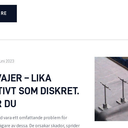
ORE
juni 2023
AJER – LIKA
IVT SOM DISKRET.
R DU
nd vara ett omfattande problem för
gare av dessa. De orsakar skador, sprider