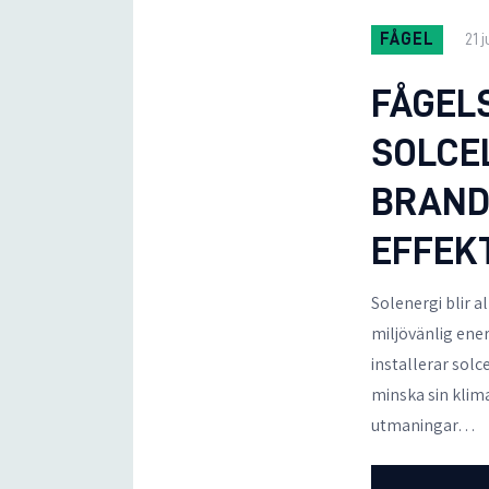
FÅGEL
21 
FÅGEL
SOLCE
BRAND
EFFEK
Solenergi blir 
miljövänlig ene
installerar solc
minska sin klim
utmaningar…