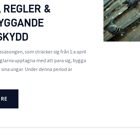
, REGLER &
YGGANDE
SKYDD
säsongen, som sträcker sig från 1:a april
är fåglarna upptagna med att para sig, bygga
 sina ungar. Under denna period är
ORE